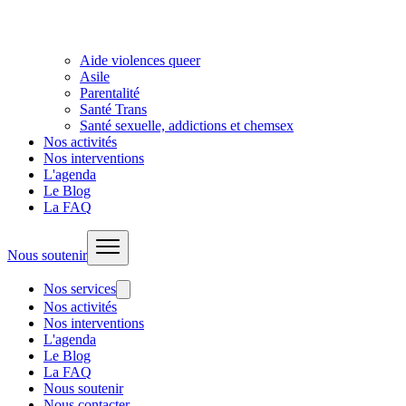
Aide violences queer
Asile
Parentalité
Santé Trans
Santé sexuelle, addictions et chemsex
Nos activités
Nos interventions
L'agenda
Le Blog
La FAQ
Nous soutenir
Nos services
Nos activités
Nos interventions
L'agenda
Le Blog
La FAQ
Nous soutenir
Nous contacter