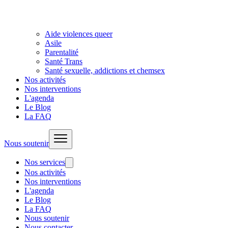
Aide violences queer
Asile
Parentalité
Santé Trans
Santé sexuelle, addictions et chemsex
Nos activités
Nos interventions
L'agenda
Le Blog
La FAQ
Nous soutenir
Nos services
Nos activités
Nos interventions
L'agenda
Le Blog
La FAQ
Nous soutenir
Nous contacter